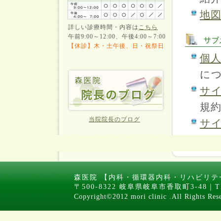
地
詳しい診療時間・内容は
こちら
午前9:00～12:00、午後4:00～7:00
【休診】木・土午後、日・祝祭日
個
につ
サ
規約
当院院長のブログ
サ
森医院 【内科・循環器内科・リハビリテ
〒500-8322 岐阜県岐阜市香取町3-48｜TEL
Copyright©2012 mori clinic .All Rights Res