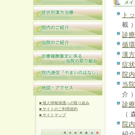
ト
載 
診
循
漢
症
院
当
介 
■ 個人情報保護への取り組み
診
■ サイトのご利用規約
（ 
■ サイトマップ
院
紹介